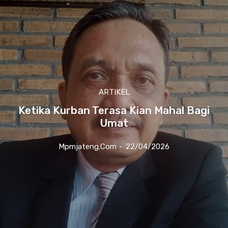
ARTIKEL
Ketika Kurban Terasa Kian Mahal Bagi
Umat
Mpmjateng.com
-
22/04/2026