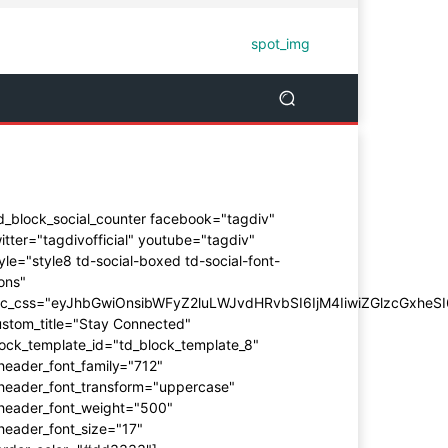
d_block_social_counter facebook="tagdiv"
itter="tagdivofficial" youtube="tagdiv"
yle="style8 td-social-boxed td-social-font-
ons"
dc_css="eyJhbGwiOnsibWFyZ2luLWJvdHRvbSI6IjM4IiwiZGlzcGxhe
ustom_title="Stay Connected"
ock_template_id="td_block_template_8"
header_font_family="712"
_header_font_transform="uppercase"
_header_font_weight="500"
header_font_size="17"