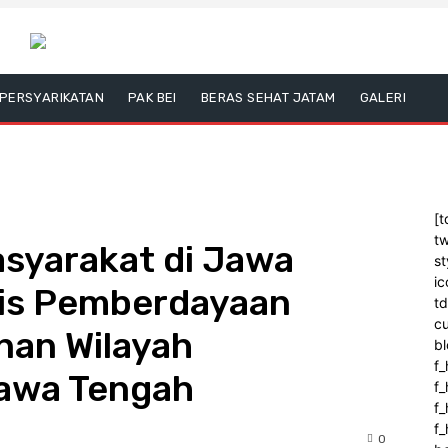
PERSYARIKATAN
PAK BEI
BERAS SEHAT JATAM
GALERI
[t
tw
syarakat di Jawa
st
ic
lis Pemberdayaan
t
c
nan Wilayah
bl
f_
awa Tengah
f
f
f_
0