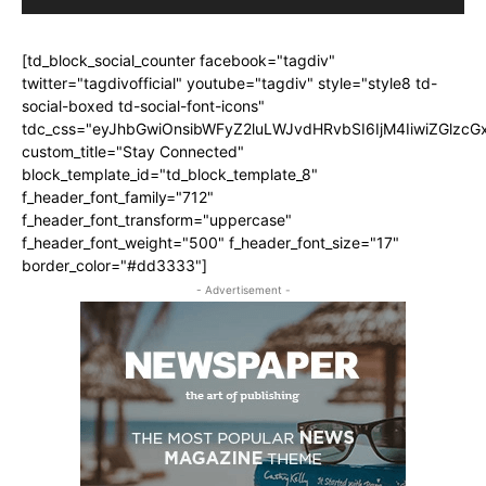
[td_block_social_counter facebook="tagdiv"
twitter="tagdivofficial" youtube="tagdiv" style="style8 td-
social-boxed td-social-font-icons"
tdc_css="eyJhbGwiOnsibWFyZ2luLWJvdHRvbSI6IjM4IiwiZGlz
custom_title="Stay Connected"
block_template_id="td_block_template_8"
f_header_font_family="712"
f_header_font_transform="uppercase"
f_header_font_weight="500" f_header_font_size="17"
border_color="#dd3333"]
- Advertisement -