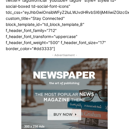
twitter="tagdivofficial" youtube="tagdiv" style="style8 td-
social-boxed td-social-font-icons"
tdc_css="eyJhbGwiOnsibWFyZ2luLWJvdHRvbSI6IjM4IiwiZGlz
custom_title="Stay Connected"
block_template_id="td_block_template_8"
f_header_font_family="712"
f_header_font_transform="uppercase"
f_header_font_weight="500" f_header_font_size="17"
border_color="#dd3333"]
- Advertisement -