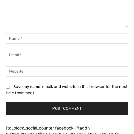
Comment:
Na
Ema
Web
Save my name, email, and website in this browser for the next
time I comment.
[td_block_social_counter facebook="tagdiv"