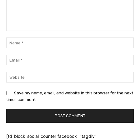
Comment:
Na
Ema
Web
Save my name, email, and website in this browser for the next
time I comment.
[td_block_social_counter facebook="tagdiv"