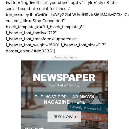
twitter="tagdivofficial" youtube="tagdiv" style="style8 td-
social-boxed td-social-font-icons"
tdc_css="eyJhbGwiOnsibWFyZ2luLWJvdHRvbSI6IjM4IiwiZGlz
custom_title="Stay Connected"
block_template_id="td_block_template_8"
f_header_font_family="712"
f_header_font_transform="uppercase"
f_header_font_weight="500" f_header_font_size="17"
border_color="#dd3333"]
- Advertisement -