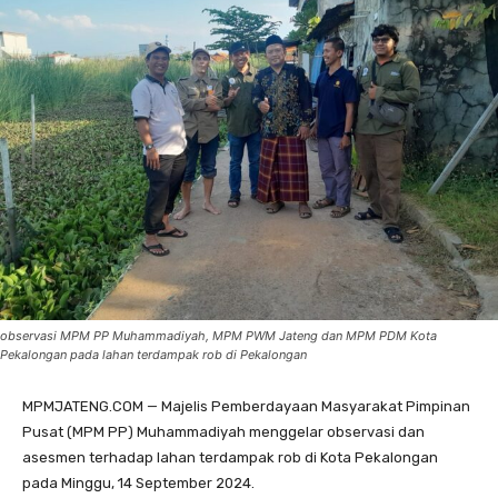
observasi MPM PP Muhammadiyah, MPM PWM Jateng dan MPM PDM Kota
Pekalongan pada lahan terdampak rob di Pekalongan
MPMJATENG.COM — Majelis Pemberdayaan Masyarakat Pimpinan
Pusat (MPM PP) Muhammadiyah menggelar observasi dan
asesmen terhadap lahan terdampak rob di Kota Pekalongan
pada Minggu, 14 September 2024.