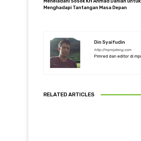
Meneladani Sosok KH Ahmad Dahlan untuk
Menghadapi Tantangan Masa Depan
Din Syaifudin
http://mpmjateng.com
Pimred dan editor di m
RELATED ARTICLES