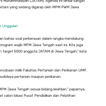
i Muhammadiyah (JATAM). Agenda ini dinilai sangat
i petani yang sedang digarap oleh MPM PWM Jawa
i Unggulan
akan bahas soal perberasan dalam rangka mendukung
program wajib MPM Jawa Tengah saat ini. Kita juga
an target 5000 anggota JATAM di Jawa Tengah,” kata
rcobaan milik Fakultas Pertanian dan Perikanan UMP.
 budidaya pertanian maupun perikanan.
MPM Jawa Tengah sesuai bidang keahlian,” paparnya.
t calon lokasi Pusat Pendidikan dan Pelatihan