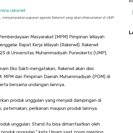
b
 menyampaikan paparan agenda Rakerwil yang akan dilaksanakan di UMP
L
 Pemberdayaan Masyarakat (MPM) Pimpinan Wilayah
elar Rapat Kerja Wilayah (Rakerwil). Rakerwil
2023 di Universitas Muhammadiyah Purwokerto (UMP).
m Eko Sakti mengatakan, Rakerwil akan diisi
M. MPM dari Pimpinan Daerah Muhammadiyah (PDM) di
serta bersama undangan lainnya.
erkan produk unggulan yang menjadi dampingan di
, peternakan, perikanan maupun produk lainnya.
oduk unggulan. Stand itu bisa dimanfaatkan oleh
i produk unggulan,” kata Umam saat zoom meeting