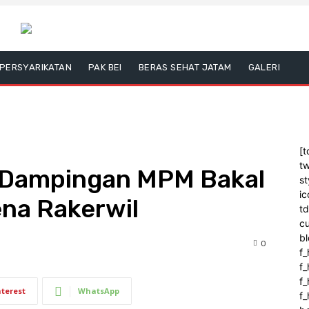
PERSYARIKATAN
PAK BEI
BERAS SEHAT JATAM
GALERI
[t
tw
 Dampingan MPM Bakal
st
ic
ena Rakerwil
t
c
bl
0
f_
f
f
nterest
WhatsApp
f_