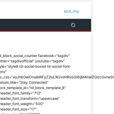
d_block_social_counter facebook="tagdiv"
itter="tagdivofficial" youtube="tagdiv"
yle="style8 td-social-boxed td-social-font-
ons"
dc_css="eyJhbGwiOnsibWFyZ2luLWJvdHRvbSI6IjM4IiwiZGlzcGxhe
ustom_title="Stay Connected"
ock_template_id="td_block_template_8"
header_font_family="712"
_header_font_transform="uppercase"
_header_font_weight="500"
header_font_size="17"